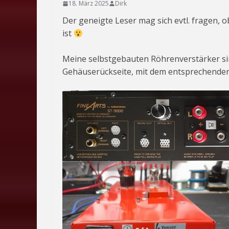
18. März 2025
Dirk
Der geneigte Leser mag sich evtl. fragen, 
ist
Meine selbstgebauten Röhrenverstärker si
Gehäuserückseite, mit dem entsprechenden 