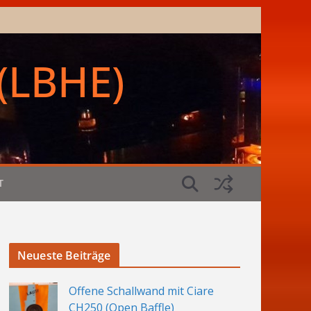
(LBHE)
T
Neueste Beiträge
Offene Schallwand mit Ciare
CH250 (Open Baffle)