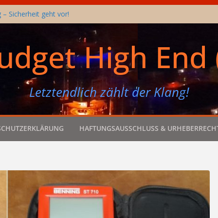
– Sicherheit geht vor!
 mit Ciare CH250 (Open Baffle)
-Box mit Wirkungsgrad größer 90dB
udget High End 
er – Nap Guard – Audio-Ein/Aus-Schalter
k – Eigentlich höre ich keine Kassetten
Letztendlich zählt der Klang!
SCHUTZERKLÄRUNG
HAFTUNGSAUSSCHLUSS & URHEBERRECH